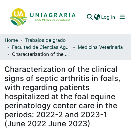
(curren
Log In
Home
Trabajos de grado
Communities & Collections
Facultad de Ciencias Agrarias
Medicina Veterinaria
Characterization of the clinical signs of septic arthritis in foals, with regarding patients hospitalized at the foal equine perinatology center care in the periods: 2022-2 and 2023-1 (June 2022 June 2023)
All of DSpace
Characterization of the clinical
Statistics
signs of septic arthritis in foals,
with regarding patients
hospitalized at the foal equine
perinatology center care in the
periods: 2022-2 and 2023-1
(June 2022 June 2023)