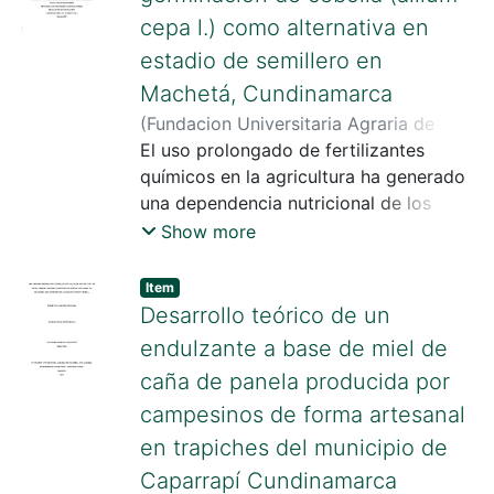
plátano, que a menudo son
cepa l.) como alternativa en
descartados. La investigación se
estadio de semillero en
estructura en varias
etapas clave."
Machetá, Cundinamarca
(
Fundacion Universitaria Agraria de
Colombia
El uso prolongado de fertilizantes
,
2025
)
Espinosa Hernández,
Lady Viviana
químicos en la agricultura ha generado
;
Suárez Rivero , Deivis
;
Oviedo Pereira , Dumas Gabriel
una dependencia nutricional de los
suelos, lo que ha comprometido su
Show more
capacidad para mantener un equilibrio
adecuado de nutrientes. Aunque estos
Item
fertilizantes se han utilizado durante
Desarrollo teórico de un
décadas, su aplicación masiva ha dado
endulzante a base de miel de
lugar a importantes desventajas en los
caña de panela producida por
agroecosistemas, como la
campesinos de forma artesanal
contaminación de suelos y cuerpos de
agua, la degradación de la estructura
en trapiches del municipio de
del suelo y con ello la pérdida de la
Caparrapí Cundinamarca