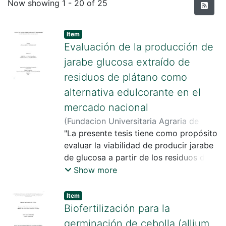
Recent Submissions
Now showing
1 - 20 of 25
Item
Evaluación de la producción de
jarabe glucosa extraído de
residuos de plátano como
alternativa edulcorante en el
mercado nacional
(
Fundacion Universitaria Agraria de
Colombia
"La presente tesis tiene como propósito
,
2025
)
Vargas Sánchez ,
Adriana Marcela
evaluar la viabilidad de producir jarabe
;
Suárez Rivero , Deivis
;
Marín Mahecha , Olga
de glucosa a partir de los residuos de
plátano, específicamente de su cáscara,
Show more
proponiendo así una alternativa viable
de edulcorante en el mercado nacional.
Item
Este estudio pretende aprovechar los
Biofertilización para la
desechos generados en la industria del
germinación de cebolla (allium