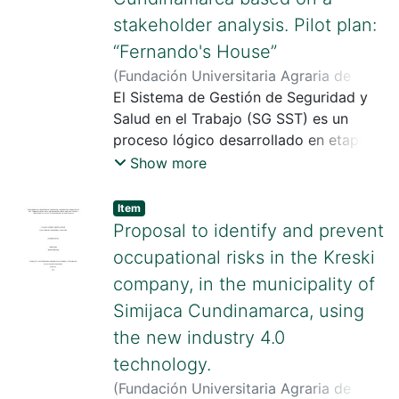
que permitan agregar valor a la
stakeholder analysis. Pilot plan:
producción de frutas, y en este caso
“Fernando's House”
específico, la
(
Fundación Universitaria Agraria de
construcción de una planta
Colombia
El Sistema de Gestión de Seguridad y
,
2023
)
Tamayo Aldana,
deshidratadora de frutas en Colombia
Gabriela
Salud en el Trabajo (SG SST) es un
;
Barreto Pacheco, Juan Felipe
es una alternativa viable y
proceso lógico desarrollado en etapas
atractiva.
que se implementa en las empresas con
Show more
el
fin de minimizar los incidentes y
Item
accidentes de trabajo, creando en los
Proposal to identify and prevent
trabajadores y empleadores la
occupational risks in the Kreski
conciencia necesaria respecto a
company, in the municipality of
peligros y riesgos
Simijaca Cundinamarca, using
a los que se encuentran expuestos
diariamente en el ejercicio de su
the new industry 4.0
trabajo; el
technology.
gobierno con el decreto 1072 de 2015
(
Fundación Universitaria Agraria de
pretende minimizar las estadísticas