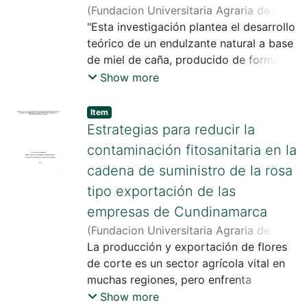
capacidad productiva de estos.
(
Fundacion Universitaria Agraria de
Colombia
"Esta investigación plantea el desarrollo
,
2025
)
Galindo Guevara,
Jorge Iván
teórico de un endulzante natural a base
;
Morales Martínez, Ana María
de miel de caña, producido de forma
artesanal en los trapiches del municipio
Show more
de Caparrapí, Cundinamarca, como una
alternativa para diversificar el sector
Item
panelero local. La problemática
Estrategias para reducir la
abordada surge de la limitada
contaminación fitosanitaria en la
rentabilidad de la producción
cadena de suministro de la rosa
tradicional de panela, el uso de
tipo exportación de las
tecnologías rudimentarias y la escasa
valorización de subproductos como la
empresas de Cundinamarca
miel de caña, a pesar de su potencial
(
Fundacion Universitaria Agraria de
nutricional y funcional. El estudio se
Colombia
La producción y exportación de flores
,
2024
)
Bustos, Manuel
llevó a cabo mediante una metodología
Andrés
de corte es un sector agrícola vital en
;
Galindo , Johan Sebastián
;
descriptiva e inductiva, apoyada en
Lozano Gil , Rubén Alberto
muchas regiones, pero enfrenta
revisión bibliográfica especializada y
desafíos significativos relacionados con
Show more
observación directa del proceso