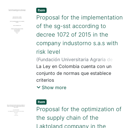
plagas que afectan la calidad del
artesanal de producción
producto. Las plagas, que pueden ser
Item
panelera. S"
insectos, ácaros, enfermedades u otros
Proposal for the implementation
organismos dañinos, generan complejas
of the sg-sst according to
problemáticas que impactan a
decree 1072 of 2015 in the
productores, exportadores y a la
company industorno s.a.s with
industria en general. Entre las
principales plagas que afectan a los
risk level
cultivos de flores se encuentran la
(
Fundación Universitaria Agraria de
araña roja, trips y minadores de hojas ,
Colombia
La Ley en Colombia cuenta con un
,
2022
)
Moreno Leguizamón,
así como enfermedades como el mildiú
Laura Camila
conjunto de normas que establece
;
Cogollo Chaparro, María
velloso y el moho gris causado por
Fernanda
criterios
;
Méndez Molano, Jimmy
Botrytis cinérea
básicos para la creación formal de
Show more
empresas que van desde el ámbito
jurídico hasta
Item
el económico, y en particular para el
Proposal for the optimization of
Sistema de Gestión de Seguridad y
the supply chain of the
Salud
Laktoland company in the