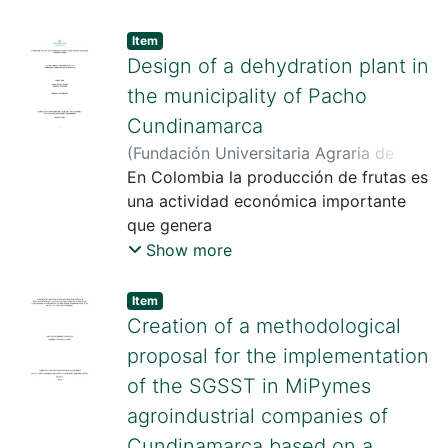
afecta la
departamento de Arauca.Se llevó a
parte económica de la empresa.
cabo una
Item
investigación exhaustiva para identificar
Design of a dehydration plant in
la cadena de suministro del maracuyá
the municipality of Pacho
en Arauca
Cundinamarca
y los riesgos asociados a ella. Se
(
Fundación Universitaria Agraria de
consultaron diez artículos para
Colombia
En Colombia la producción de frutas es
,
2023
)
Triviño Peñuela, Laura
desarrollar la cadena y
Ximena
una actividad económica importante
;
Rivera Molano, Robinson Adrián
diez para identificar los riesgos.
que genera
empleo y contribuye al desarrollo
Show more
regional. Sin embargo, una de las
mayores dificultades que
Item
enfrentan los productores de fruta es la
Creation of a methodological
falta de tecnología y recursos para su
proposal for the implementation
procesamiento
of the SGSST in MiPymes
y conservación. En este contexto, surge
agroindustrial companies of
la necesidad de implementar proyectos
innovadores
Cundinamarca based on a