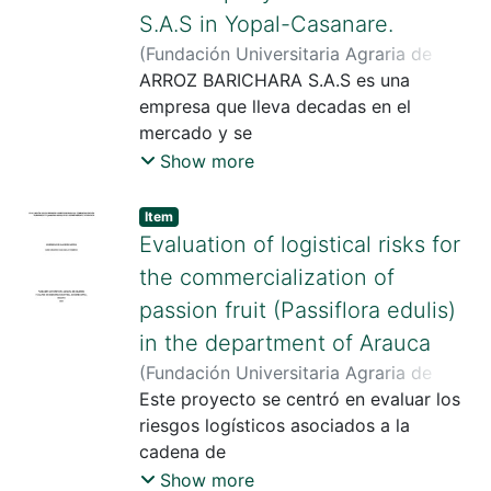
S.A.S in Yopal-Casanare.
(
Fundación Universitaria Agraria de
Colombia
ARROZ BARICHARA S.A.S es una
,
2023
)
Gutiérrez Tovar,
Álvaro Daniel
empresa que lleva decadas en el
;
Castro, Rafael Humberto
mercado y se
ha consolidado en la industria
Show more
alimentaria en la región del Casanare.
En estos años la empresa no ha
Item
implementado un plan de
Evaluation of logistical risks for
mantenimiento para la
the commercialization of
maquinaria y equipos del proceso
passion fruit (Passiflora edulis)
productivo, el mantenimiento de estos
in the department of Arauca
equipos se
realiza hasta que estos fallan, lo que
(
Fundación Universitaria Agraria de
significa pérdidas de producción, no
Colombia
Este proyecto se centró en evaluar los
,
2024
)
Eulegelo Romero, Luis
cumplir los
Eduardo
riesgos logísticos asociados a la
;
Alarcón García, Andres David
pedidos de los clientes, tiempo de ocio
cadena de
para los operarios, etc. todo lo anterior
comercialización del maracuyá en el
Show more