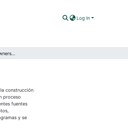
Log In
Responsible cat ownership manual
 la construcción
 un proceso
entes fuentes
tos,
agramas y se