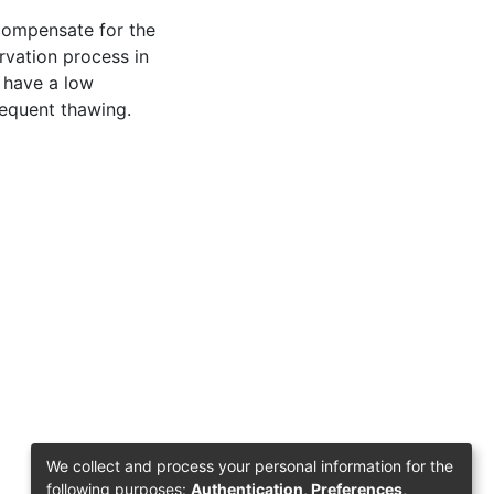
 compensate for the
vation process in
 have a low
sequent thawing.
We collect and process your personal information for the
following purposes:
Authentication, Preferences,