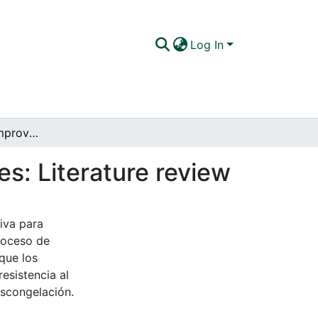
Log In
Diluents used to improve semen freezing in horses: Literature review
es: Literature review
iva para
roceso de
que los
esistencia al
escongelación.