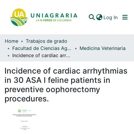
(curren
Log In
Home
Trabajos de grado
Communities & Collections
Facultad de Ciencias Agrarias
Medicina Veterinaria
Incidence of cardiac arrhythmias in 30 ASA I feline patients in preventive oophorectomy procedures.
All of DSpace
Incidence of cardiac arrhythmias
Statistics
in 30 ASA I feline patients in
preventive oophorectomy
procedures.