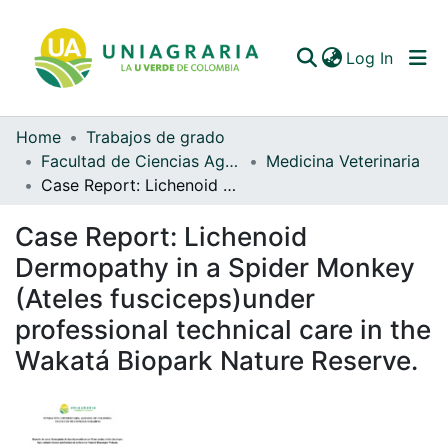
(curren
Log In
Home
Trabajos de grado
Communities & Collections
Facultad de Ciencias Agrarias
Medicina Veterinaria
Case Report: Lichenoid Dermopathy in a Spider Monkey (Ateles fusciceps)under professional technical care in the Wakatá Biopark Nature Reserve.
All of DSpace
Case Report: Lichenoid
Statistics
Dermopathy in a Spider Monkey
(Ateles fusciceps)under
professional technical care in the
Wakatá Biopark Nature Reserve.