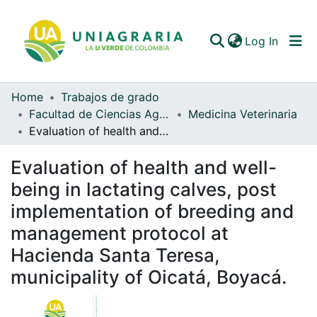
(curren
Log In
Home
Trabajos de grado
Communities & Collections
Facultad de Ciencias Agrarias
Medicina Veterinaria
Evaluation of health and well-being in lactating calves, post implementation of breeding and management protocol at Hacienda Santa Teresa, municipality of Oicatá, Boyacá.
All of DSpace
Evaluation of health and well-
Statistics
being in lactating calves, post
implementation of breeding and
management protocol at
Hacienda Santa Teresa,
municipality of Oicatá, Boyacá.