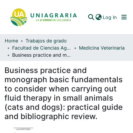
(curren
Log In
Home
Trabajos de grado
Communities & Collections
Facultad de Ciencias Agrarias
Medicina Veterinaria
Business practice and monograph basic fundamentals to consider when carrying out fluid therapy in small animals (cats and dogs): practical guide and bibliographic review.
All of DSpace
Business practice and
Statistics
monograph basic fundamentals
to consider when carrying out
fluid therapy in small animals
(cats and dogs): practical guide
and bibliographic review.