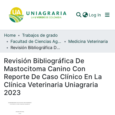
(curren
Log In
Home
Trabajos de grado
Communities & Collections
Facultad de Ciencias Agrarias
Medicina Veterinaria
Revisión Bibliográfica De Mastocitoma Canino Con Reporte De Caso Clínico En La Clínica Veterinaria Uniagraria 2023
All of DSpace
Revisión Bibliográfica De
Statistics
Mastocitoma Canino Con
Reporte De Caso Clínico En La
Clínica Veterinaria Uniagraria
2023