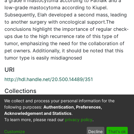
a grade II mastocytoma according to Patnaik and a
low-grade mastocytoma according to Kiupel.
Subsequently, Elah developed a second mass, leading
to another surgery with oncological support.The
conclusions highlight the importance of regular check-
ups due to the high recurrence rate of this type of
tumor, emphasizing the need for the collaboration of
pet owners. Additionally, it should be noted that this
tumor type is easily misdiagnosed
URI
http://hdl.handle.net/20.500.14489/351
Collections
Medicina Veterinaria
We collect and process your personal information for the
following purposes:
Authentication, Preferences,
Acknowledgement and Statistics
.
Full item page
To learn more, please read our
privacy policy
.
Cookie
Privacy
End User
Send
Customize
Decline
That's ok