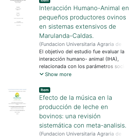
Item
ampliamente documentado los
Interacción Humano-Animal en
beneficios de este tipo de actividades,
pequeños productores ovinos
en contraparte en Colombia no hay
en sistemas extensivos de
información suficiente que valide la
Marulanda-Caldas.
condición de bienestar de los caninos
que se usan para este tipo de
(
Fundacion Universitaria Agraria de
actividades.
Colombia
El objetivo del estudio fue evaluar la
,
2024
)
Barrero Melendro ,
Jhoan Manuel
interacción humano- animal (IHA),
;
Nelly Cajiao , María
relacionada con los parámetros socio-
demográficos, actitudes,
Show more
comportamientos y gestión de manejo,
interacciones operario – ovejas y
Item
percepción de bienestar animal de los
Efecto de la música en la
ovino cultores de Marulanda Caldas
producción de leche en
Colombia. Se recolectaron datos de 13
bovinos: una revisión
productores adscritos a la cooperativa
sistemática con meta-analisis.
ovina de Marulanda entre el periodo de
septiembre a octubre de 2019. Se
(
Fundacion Universitaria Agraria de