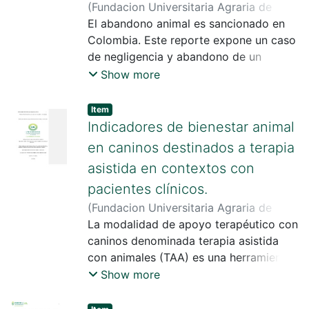
compromiso y mejora del
(
Fundacion Universitaria Agraria de
bienestaranimal de manera cualitativa.
Colombia
El abandono animal es sancionado en
,
2024
)
Martin Niño, Diana
Carolina
Colombia. Este reporte expone un caso
de negligencia y abandono de un
canino
Show more
Item
Indicadores de bienestar animal
en caninos destinados a terapia
asistida en contextos con
pacientes clínicos.
(
Fundacion Universitaria Agraria de
Colombia
La modalidad de apoyo terapéutico con
,
2024
)
Guzmán Montealegre,
Nixon Alexander
caninos denominada terapia asistida
;
Hernández Pulido,
Diego
con animales (TAA) es una herramienta
invaluable para la mejoría del estado de
Show more
bienestar de los humanos con los que
interactúan, así mismo está