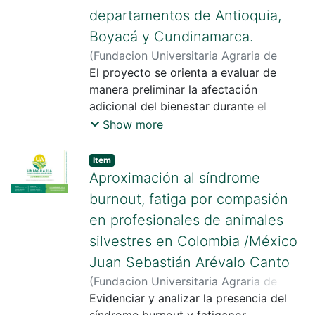
departamentos de Antioquia,
Boyacá y Cundinamarca.
(
Fundacion Universitaria Agraria de
Colombia
El proyecto se orienta a evaluar de
,
2024
)
Arévalo, Ivan Camilo
manera preliminar la afectación
adicional del bienestar durante el
manejo pre-sacrificio en los bovinos y/o
Show more
bufalinos segregados en predios
afectados y que fueron diagnosticados
Item
con Tuberculosis bovina, enfermedad
Aproximación al síndrome
bacteriana de curso crónico, causado
burnout, fatiga por compasión
por Mycobacterium bovis, que afecta a
en profesionales de animales
los bovinos y otros animales
silvestres en Colombia /México
domésticos y silvestres.
Juan Sebastián Arévalo Canto
(
Fundacion Universitaria Agraria de
Colombia
Evidenciar y analizar la presencia del
,
2024
)
Arévalo Cantor, Juan
Sebastián
síndrome burnout y fatigapor
;
Monsalve, Stefany