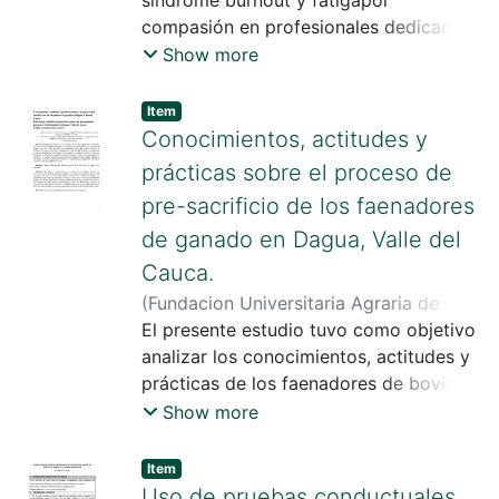
compasión en profesionales dedicados
a trabajar con fauna silvestre en
Show more
Colombia y México
Item
Conocimientos, actitudes y
prácticas sobre el proceso de
pre-sacrificio de los faenadores
de ganado en Dagua, Valle del
Cauca.
(
Fundacion Universitaria Agraria de
Colombia
El presente estudio tuvo como objetivo
,
2024
)
López Gómez, Natalia
Alexandra
analizar los conocimientos, actitudes y
prácticas de los faenadores de bovinos
en el proceso de pre-sacrificio en el
Show more
municipio de Dagua, Valle del Cauca
mediante una metodología mixta que
Item
combinó técnicas de recolección de
Uso de pruebas conductuales