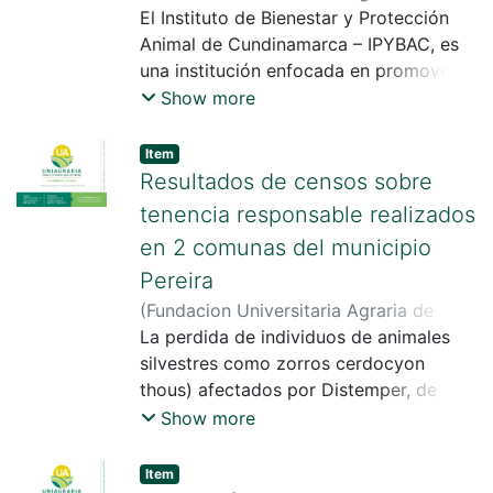
Colombia
El Instituto de Bienestar y Protección
,
2024
)
Bustos Rojas, Paula
Andrea
Animal de Cundinamarca – IPYBAC, es
una institución enfocada en promover la
tenencia responsable, el trato
Show more
humanitario, la protección y el bienestar
de los animales de Cundinamarca. Es de
Item
resaltar que es el primer instituto de
Resultados de censos sobre
bienestar y protección animal del nivel
tenencia responsable realizados
departamental creado en Colombia.
en 2 comunas del municipio
Pereira
(
Fundacion Universitaria Agraria de
Colombia
La perdida de individuos de animales
,
2024
)
Zapata Ramirez,
Margarita Maria
silvestres como zorros cerdocyon
thous) afectados por Distemper, de
zarigüeyas Didelphis marsupialis
Show more
armadillos Dasypus novemcinctus
guatines Dasyprocta punctata entre
Item