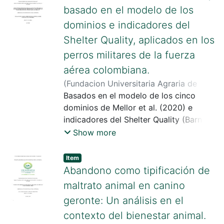
y un pequeño, pero no menos
basado en el modelo de los
importante abordaje de
dominios e indicadores del
conocimientode biodiversidad.
Shelter Quality, aplicados en los
perros militares de la fuerza
aérea colombiana.
(
Fundacion Universitaria Agraria de
Colombia
Basados en el modelo de los cinco
,
2024
)
Montoya Espinosa,
Carlos Andrés
dominios de Mellor et al. (2020) e
;
Salas Sinisterra, Xiomar
Fernanda
indicadores del Shelter Quality (Barnard
;
Monsalve Barrero, Stefany
et al., 2014) se comparten los
Show more
resultados de la evaluación debienestar
animal aplicada en perros militares de la
Item
Fuerza Aérea Colombiana – FAC. La
Abandono como tipificación de
investigación fue descriptiva cualitativa,
maltrato animal en canino
con enfoque no experimental,
geronte: Un análisis en el
considerando que elabordaje de los
contexto del bienestar animal.
cinco dominios determina el grado de