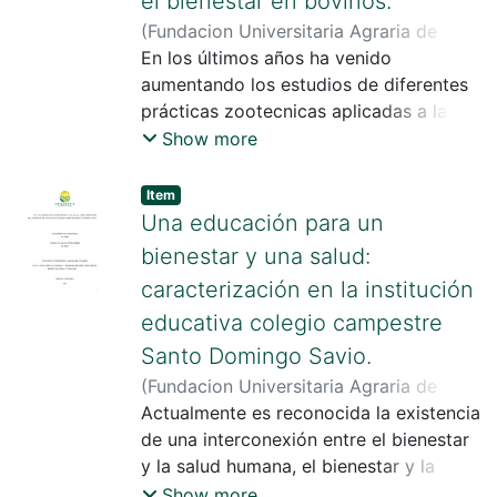
el bienestar en bovinos.
para recolectar datos puntuales que
ayuden a plantear un tipo de
(
Fundacion Universitaria Agraria de
mejoramiento básico en dichas clínicas
Colombia
En los últimos años ha venido
,
2024
)
Sarmiento Tarazona,
e igualmente hacer ajustes más
Jorge Luis
aumentando los estudios de diferentes
;
Hernandez Molina, Maria
específicos si así se requiere.
Angelica
prácticas zootecnicas aplicadas a la
producción, la salud y el bienestar
Show more
animal, aportando a la iniciativa One
Health, debido a un aumento en el
Item
interés de lasociedad por la crianza y
Una educación para un
manejo de los animales en los sistemas
bienestar y una salud:
productivos donde se procure el
caracterización en la institución
bienestar animal (Yamada et al., 2021;
educativa colegio campestre
Virgen Luján, 2017),humano y
ambiental,sin embargo aún el entorno
Santo Domingo Savio.
cultural ha estado retrasando estos
(
Fundacion Universitaria Agraria de
cambios.
Colombia
Actualmente es reconocida la existencia
,
2024
)
Santa Restrepo,
Alejandro
de una interconexión entre el bienestar
;
Zúñiga Pérez, Angélica
Liliana
y la salud humana, el bienestar y la
;
Buenhombre Vasquez, Jhon
Jairo
salud animal y el medio ambiente,
Show more