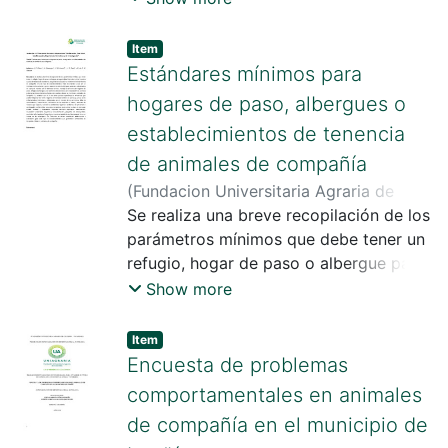
desde abordajes integrales,
multidisciplinares e intersectoriales,
Item
junto con la educación y participación
Estándares mínimos para
de las comunidades para resolver
hogares de paso, albergues o
problemas complejos en salud y
establecimientos de tenencia
bienestar. Es necesario invertir en
de animales de compañía
acciones educativas que promuevan la
salud y el bienestar, debido a que las
(
Fundacion Universitaria Agraria de
acciones educativas contribuyen a
Colombia
Se realiza una breve recopilación de los
,
2024
)
Pérez Moreno, Ángela
empoderar a los estudiantes como
Patricia
parámetros mínimos que debe tener un
ciudadanos y líderes de cambios de
refugio, hogar de paso o albergue para
prácticas humanas que van en contra
garantizar bienestar animal a perros y
Show more
de la salud y el bienestar de las
gatos en estado de abandono,
comunidades.
programa de adopción y manutención
Item
de animales de compañía en este tipo
Encuesta de problemas
de establecimientos.
comportamentales en animales
de compañía en el municipio de