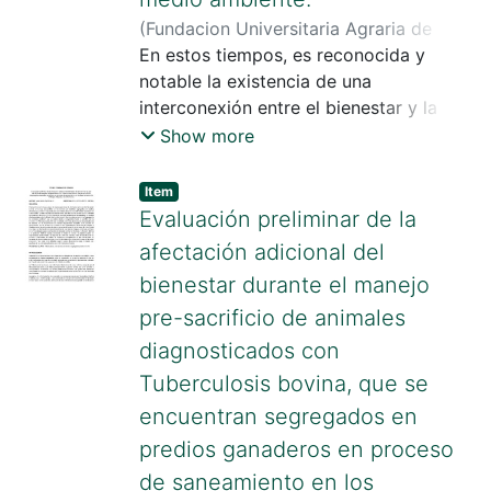
bienestar animal en el municipio de
(
Fundacion Universitaria Agraria de
Itagüí en el año 2022, y se realizó un
Colombia
En estos tiempos, es reconocida y
,
2024
)
Niño Alarcón, María
análisis estadístico de las variables a
Elvira
notable la existencia de una
través de tablas de contingencia del
interconexión entre el bienestar y la
software Jamovi®.
salud humana, el bienestar y la salud
Show more
animal y el medio ambiente, desde
abordajes integrales, multidisciplinares
Item
e intersectoriales, junto con la
Evaluación preliminar de la
educación y participación de las
afectación adicional del
comunidades para resolver problemas
bienestar durante el manejo
complejos en salud y bienestar.
pre-sacrificio de animales
diagnosticados con
Tuberculosis bovina, que se
encuentran segregados en
predios ganaderos en proceso
de saneamiento en los