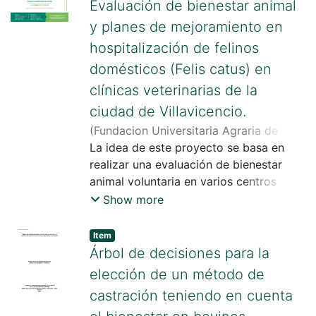
otras especies nativas por ataques de
Evaluación de bienestar animal
caninos y felinos, prendió las alarmas
y planes de mejoramiento en
hospitalización de felinos
domésticos (Felis catus) en
clínicas veterinarias de la
ciudad de Villavicencio.
(
Fundacion Universitaria Agraria de
Colombia
La idea de este proyecto se basa en
,
2024
)
Talero Gómez, Laura
Cristina
realizar una evaluación de bienestar
;
Buenhombre Vásquez, John
Jairo
animal voluntaria en varios centros
clínicos de la ciudad de Villavicencio
Show more
que ofrezcan el servicio de
hospitalización para la especie felina
Item
doméstica, con algunas herramientas
Árbol de decisiones para la
como encuestas, estudios de conductas
elección de un método de
emocionales positivas y negativas y/o
castración teniendo en cuenta
estudios de espacios e infraestructura