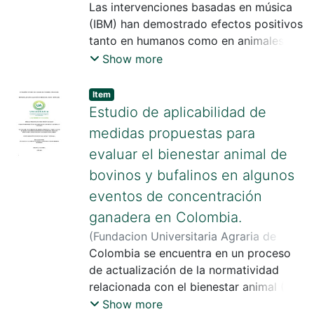
evaluaron aproximadamente más 1.000
Colombia
Las intervenciones basadas en música
,
2024
)
Orozco Hernández,
ovinos entre machos y hembras,
Juan Camilo
(IBM) han demostrado efectos positivos
;
Henao Villegas, Santiago
carneros, hembras de vientre, corderos
tanto en humanos como en animales en
y ovejas adultas. Se realizo previamente
cuanto al tratamiento de múltiples
Show more
una caracterización de las
enfermedades, así como, un método de
producciones, donde se visualizaba las
enriquecimiento ambiental que puede
Item
interacciones táctiles, auditivas y
mejorar el bienestar animal. El objetivo
Estudio de aplicabilidad de
visuales de los manejadores, junto a las
de este estudio fue evaluar si las IBM
medidas propuestas para
respuestas conductuales en los ovinos
están asociadas a cambios
evaluar el bienestar animal de
significativos en las variables
bovinos y bufalinos en algunos
cuantitativas y/o cualitativas de la leche
producida por ganado Bovino.
eventos de concentración
ganadera en Colombia.
(
Fundacion Universitaria Agraria de
Colombia
Colombia se encuentra en un proceso
,
2024
)
López Castañeda,
Víctor Manuel
de actualización de la normatividad
;
Romero Buitrago,
Richard Geovani
relacionada con el bienestar animal (BA)
con un enfoque de cadena. Así mismo,
Show more