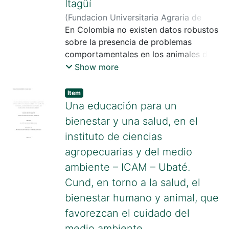
Itagüí
(
Fundacion Universitaria Agraria de
Colombia
En Colombia no existen datos robustos
,
2024
)
Patiño Londoño, John
Mario
sobre la presencia de problemas
;
Galeano Izquierdo , Lizeth
Lorena
comportamentales en los animales de
;
González Niño , Juan Camilo
compañía, es pertinente comprender el
Show more
panorama de las relaciones entre
humanos y animales de compañía para
Item
conocer las expectativas del
Una educación para un
propietario, elaborar planes para
bienestar y una salud, en el
prevenir comportamientos
instituto de ciencias
problemáticos de los animales
agropecuarias y del medio
mejorando el bienestar de ambos, por
lo que se realizan 1181 encuestas (716
ambiente – ICAM – Ubaté.
caninos y 465 felinos) de
Cund, en torno a la salud, el
caracterización general y problemas
bienestar humano y animal, que
comportamentales a propietarios de
favorezcan el cuidado del
animales de compañía que asistieron a
jornadas de esterilización y de
medio ambiente.