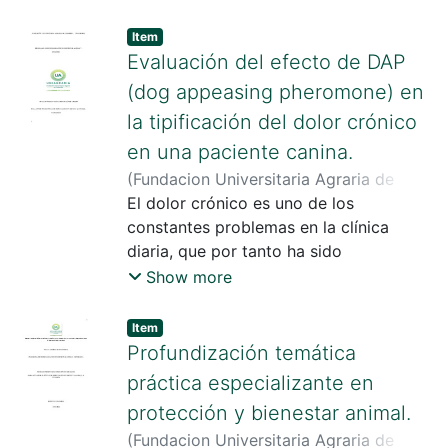
varios estudios evidencian que la
interacción Humano – animal (IHA) en
Item
las concentraciones ganaderas suele
Evaluación del efecto de DAP
ser deficiente, porque es frecuente el
(dog appeasing pheromone) en
uso de métodos cruentos para manejar,
la tipificación del dolor crónico
conducir y transportar los animales,
en una paciente canina.
desde la llegada hasta la salida de las
instalaciones.
(
Fundacion Universitaria Agraria de
Colombia
El dolor crónico es uno de los
,
2024
)
Lugo Sopo, Stepffany
;
Muñoz, José Isaías
constantes problemas en la clínica
diaria, que por tanto ha sido
investigado desde diferentes frentes,
Show more
pero siempre con una constante
ambigüedad en cuanto al manejo
Item
adecuado del mismo según las
Profundización temática
características propias de cada
práctica especializante en
individuo.
protección y bienestar animal.
(
Fundacion Universitaria Agraria de