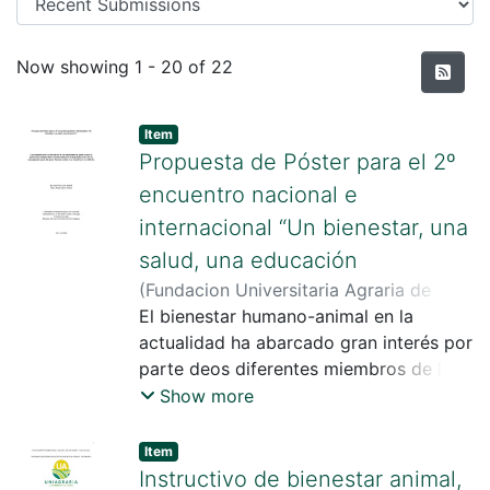
Recent Submissions
Now showing
1 - 20 of 22
Item
Propuesta de Póster para el 2º
encuentro nacional e
internacional “Un bienestar, una
salud, una educación
(
Fundacion Universitaria Agraria de
Colombia
El bienestar humano-animal en la
,
2024
)
Perez Rivera, David
Andres
actualidad ha abarcado gran interés por
;
Bautista Arias, Luisa Yaneth
;
Buenhombre Vasquez, Jhon Jairo
parte deos diferentes miembros de la
sociedad. Este proyecto se enfoca en
Show more
caracterizar losconceptos que enrolan
el bienestar humano-animal y del
Item
ambiente, la noción de maltrato animal
Instructivo de bienestar animal,