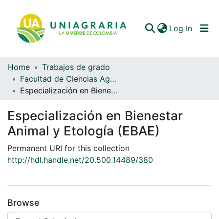
(curren
Log In
Home
Trabajos de grado
Communities & Collections
Facultad de Ciencias Agrarias
Especialización en Bienestar Animal y Etología (EBAE)
All of DSpace
Especialización en Bienestar
Statistics
Animal y Etología (EBAE)
Permanent URI for this collection
http://hdl.handle.net/20.500.14489/380
Browse