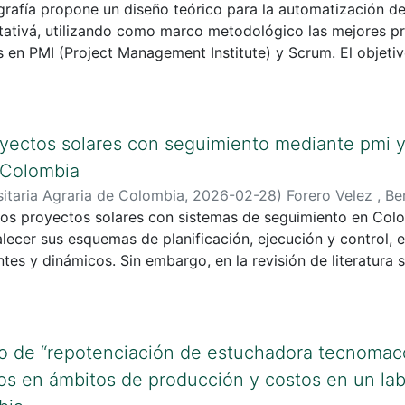
rafía propone un diseño teórico para la automatización de
atativá, utilizando como marco metodológico las mejores p
 en PMI (Project Management Institute) y Scrum. El objeti
 responda a los desafíos del sector, enfocándose en la soste
 recursos a través de la implementación de tecnología ava
yectos solares con seguimiento mediante pmi 
 Colombia
itaria Agraria de Colombia
,
2026-02-28
)
Forero Velez , Be
 los proyectos solares con sistemas de seguimiento en Col
Junca , Cristian José
lecer sus esquemas de planificación, ejecución y control,
tes y dinámicos. Sin embargo, en la revisión de literatura s
turada de metodologías tradicionales y ágiles adaptadas al
o de “repotenciación de estuchadora tecnomac
os en ámbitos de producción y costos en un lab