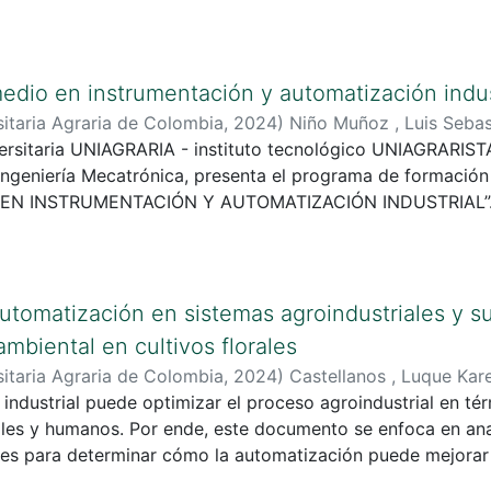
n de este riesgo. Este trabajo aplica los conocimientos adq
aria de Colombia - UNIAGRARIA, en los programas de pregra
medio en instrumentación y automatización indus
itaria Agraria de Colombia
,
2024
)
Niño Muñoz , Luis Sebas
rsitaria UNIAGRARIA - instituto tecnológico UNIAGRARISTA 
ngeniería Mecatrónica, presenta el programa de formación 
O EN INSTRUMENTACIÓN Y AUTOMATIZACIÓN INDUSTRIAL”. E
l humano del subsector de automatización industrial, a la
nivel técnico y la demanda del sector productivo.Sus linea
nisterio de Educación Nacional y del Ministerio de Trabajo
os en cualificaciones.
automatización en sistemas agroindustriales y su
ambiental en cultivos florales
itaria Agraria de Colombia
,
2024
)
Castellanos , Luque Kar
industrial puede optimizar el proceso agroindustrial en tér
a Segura , John Henry
ales y humanos. Por ende, este documento se enfoca en anal
ores para determinar cómo la automatización puede mejorar l
entificando las principales tendencias agrícolas empleadas