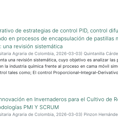
ativo de estrategias de control PID, control dif
ado en procesos de encapsulación de pastillas
: una revisión sistemática
itaria Agraria de Colombia
,
2026-03-03
)
Quintanilla Cárde
lo Andrés
nta una revisión sistemática, cuyo objetivo es analizar las 
;
Bautista , John Henry
en la industria química frente al proceso en cama móvil si
trol tales como; El control Proporcional–Integral–Derivativo
ifusa y control predictivo basado en modelos (MPC), consid
 únicamente como una plataforma de implementación que e
esarrollador, y no como una estrategia de control autónoma
nnovación en Invernaderos para el Cultivo de R
odologías PMI Y SCRUM
itaria Agraria de Colombia
,
2026-03-03
)
Pinzon Hernández