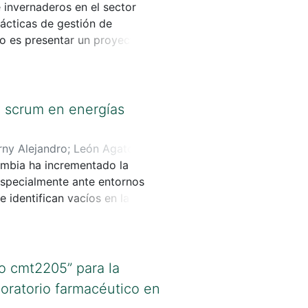
 invernaderos en el sector
rácticas de gestión de
vo es presentar un proyecto de
nibilidad, la eficiencia y el
nzada.
y scrum en energías
rny Alejandro
;
León Agaton ,
ombia ha incrementado la
 especialmente ante entornos
e identifican vacíos en la
 contexto nacional.
o cmt2205” para la
oratorio farmacéutico en