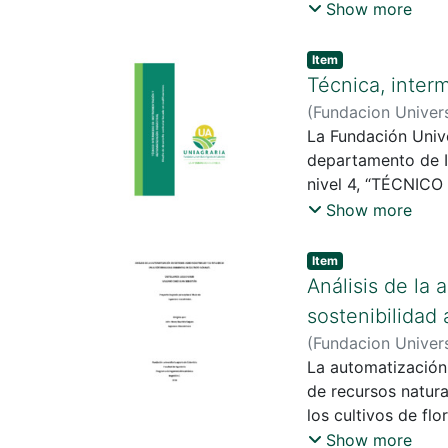
permitan la gestió
Show more
Universitaria Agr
Industrial.
Item
Técnica, inter
(
Fundacion Univers
Leonardo Fabio
La Fundación Unive
departamento de I
nivel 4, “TÉCNIC
brechas del capita
Show more
educativa en este 
directrices del Mi
Item
curriculares basad
Análisis de la 
sostenibilidad 
(
Fundacion Univers
Sebastián
La automatización 
;
Bautist
de recursos natur
los cultivos de fl
medio ambiente, id
Show more