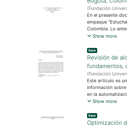
Bogotá, Colom
(
Fundación Univers
Solano, Ricardo
En el presente do
empaque “Estuchad
Colombia. Lo anter
de producción y c
Show more
Item
Revisión de alc
fundamentos, ca
(
Fundación Univers
Bautista , John He
Este artículo es u
información sobre 
en la automatizació
Show more
Item
Optimización d