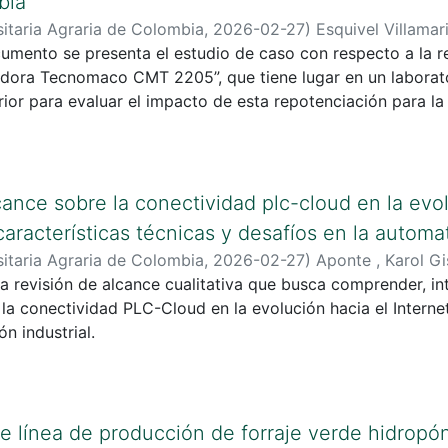
bia
itaria Agraria de Colombia
,
2026-02-27
)
Esquivel Villamari
cumento se presenta el estudio de caso con respecto a la r
ora Tecnomaco CMT 2205”, que tiene lugar en un laborato
ior para evaluar el impacto de esta repotenciación para l
ostos.
ance sobre la conectividad plc-cloud en la evolu
racterísticas técnicas y desafíos en la automat
itaria Agraria de Colombia
,
2026-02-27
)
Aponte , Karol Gi
nry
na revisión de alcance cualitativa que busca comprender, int
;
Bautista Segura , John Herry
la conectividad PLC-Cloud en la evolución hacia el Internet 
n industrial.
e línea de producción de forraje verde hidropó