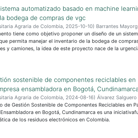
sminuir el impacto ambiental de la empresa, optimizar el u
istema automatizado basado en machine learnin
 la transformación de desechos en productos reutilizables
 la bodega de compras de vgc
itaria Agraria de Colombia
,
2025-10-10
)
Barrantes Mayorg
ro
mento tiene como objetivo proponer un diseño de un siste
;
Adolfo León, Agaton
que permita manejar el inventario de la bodega de compr
s y camiones, la idea de este proyecto nace de la urgencia
 siga siendo competitiva en un mercado donde cada vez es 
ión sostenible de componentes reciclables en p
empresa ensambladora en Bogotá, Cundinamarc
itaria Agraria de Colombia
,
2024-08-16
)
Álvarez Salguero 
o de Gestión Sostenible de Componentes Reciclables en Pa
 Molina , Sandra
Ensambladora en Bogotá, Cundinamarca es una iniciativaf
tica de los residuos electrónicos en Colombia.