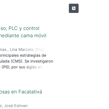
uso, PLC y control
 mediante cama móvil
nas , Lina Marcela
;
Chaparro
principales estrategias de
mulada (CMS). Se investigaron
 (PID, por sus siglas en
erando al controlador lógico
jecuta las estrategias
.
osas en Facatativá
, José Estiven