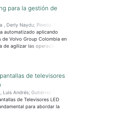
so de recursos y aportar valor
g para la gestión de
.
a , Derly Naydu
;
Pineda Torres
ma automatizado aplicando
as de Volvo Group Colombia en
 de agilizar las operaciones y
más difícil destacar.
antallas de televisores
a
, Luis Andrés
;
Gutiérrez Peña,
ntallas de Televisores LED
undamental para abordar la