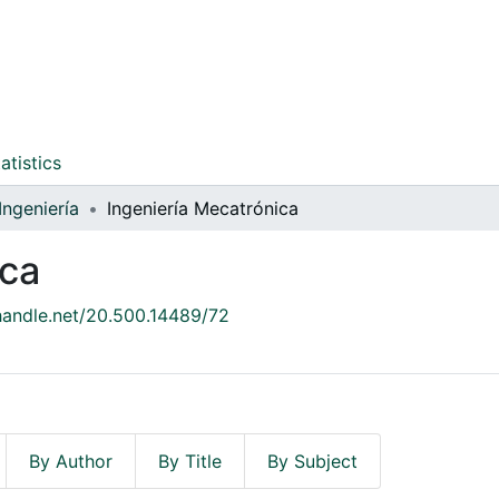
atistics
Ingeniería
Ingeniería Mecatrónica
ica
.handle.net/20.500.14489/72
By Author
By Title
By Subject