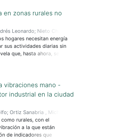
a en zonas rurales no
ndrés Leonardo
;
Nieto Chávez ,
los hogares necesitan energía
 sus actividades diarias sin
ela que, hasta ahora, se ha
n un 97% de cobertura en
 no solo el acceso, sino
ir que el 9,7% de la población
 a vibraciones mano -
 adopte alternativas
r industrial en la ciudad
os medios para transformar la
lfo
;
Ortiz Sanabria , Michelle
 como rurales, con el
vibración a la que están
ón de indicadores que