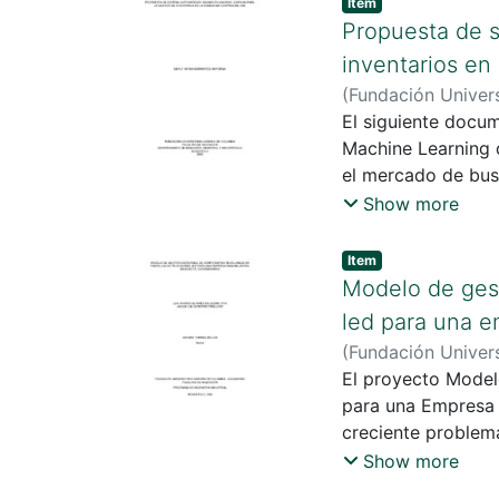
Item
propuesta busca di
Propuesta de s
agregado mediante
inventarios en
(
Fundación Univers
, Christian Alejand
El siguiente docu
Machine Learning 
el mercado de buse
de que la empresa
Show more
Item
Modelo de gest
led para una 
(
Fundación Univers
Jacqueline
El proyecto Model
;
Torres
para una Empresa 
creciente problemá
Show more