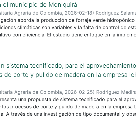
 el municipio de Moniquirá
itaria Agraria de Colombia
,
2026-02-18
)
Rodriguez Salama
igación aborda la producción de forraje verde hidropónico 
autista Segura , John Henry
ciones climáticas son variables y la falta de control de es
ltivo con eficiencia. El estudio tiene enfoque en la implem
 que permitan el control de variables como la temperatura, 
ntorno el cual se ve enfrentado a limitaciones espaciales y
n sistema tecnificado, para el aprovechamient
s de corte y pulido de madera en la empresa leh
itaria Agraria de Colombia
,
2026-02-25
)
Rodriguez Medina
e Eduardo
resenta una propuesta de sistema tecnificado para el apr
;
Pérez Guevar , Diana Jazmín
 los procesos de corte y pulido de madera en la empresa L
. A través de una investigación de tipo documental y obser
s (viruta, aserrín y retazos) y se evaluaron tres alternativa
icación. El estudio integra principios de sostenibilidad, eco
biental, así como criterios de eficiencia operativa y solu