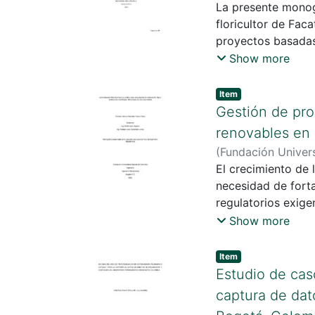
La presente monog
floricultor de Fac
proyectos basadas
automatización que
Show more
uso óptimo de los
Item
Gestión de pro
renovables en
(
Fundación Univers
Adolfo
El crecimiento de
;
Castañeda 
necesidad de forta
regulatorios exigen
integración estruc
Show more
Item
Estudio de cas
captura de dat