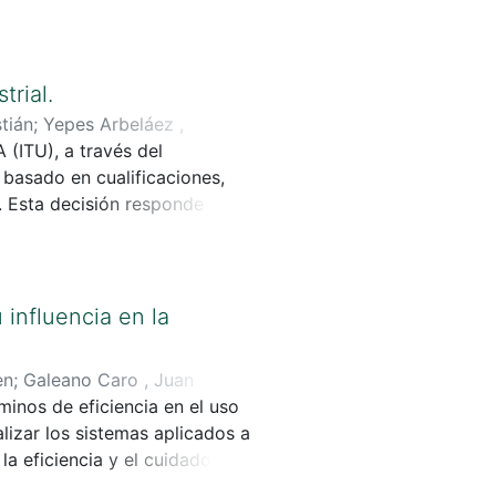
uiridos en la Fundación
do de Ingeniería Mecatrónica e
trial.
tián
;
Yepes Arbeláez ,
(ITU), a través del
basado en cualificaciones,
sta decisión responde a las
s oportunidades de nueva oferta
mientos responden a las
 para el diseño de programas
 influencia en la
en
;
Galeano Caro , Juan
minos de eficiencia en el uso
izar los sistemas aplicados a
a eficiencia y el cuidado del
 en estos cultivos y