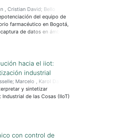
n , Cristian David
;
Bello
epotenciación del equipo de
rio farmacéutico en Bogotá,
a captura de datos en ámbitos
ción hacia el iiot:
ización industrial
sselle
;
Marcelo , Karol Dayana
;
erpretar y sintetizar
Industrial de las Cosas (IIoT)
nico con control de