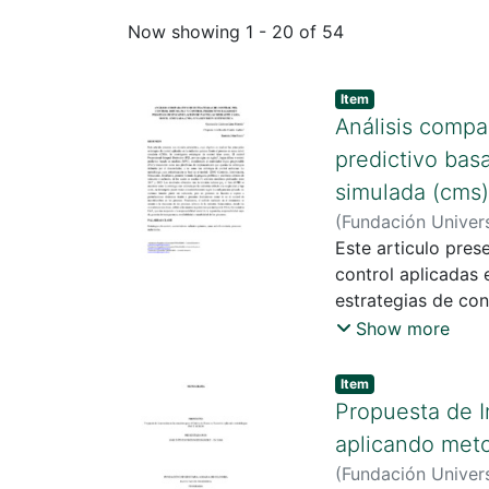
Recent Submissions
Now showing
1 - 20 of 54
Item
Análisis compar
predictivo bas
simulada (cms)
(
Fundación Univers
Avellaneda , Cami
Este articulo prese
control aplicadas 
estrategias de con
inglés)", lógica d
Show more
programable (PLC)
definidas por el d
Item
Propuesta de I
aplicando met
(
Fundación Univers