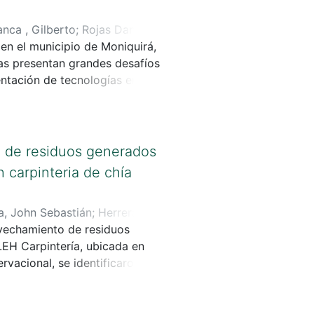
nca , Gilberto
;
Rojas Daniel ,
en el municipio de Moniquirá,
tas presentan grandes desafíos
entación de tecnologías en la
de esta forma maximizar la
 climáticas.
o de residuos generados
 carpinteria de chía
, John Sebastián
;
Herrera
ovechamiento de residuos
EH Carpintería, ubicada en
vacional, se identificaron los
s tecnológicas: peletizado,
nomía circular y
ciones automatizadas. La