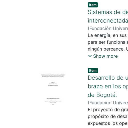
Item
Sistemas de di
interconectad
(
Fundación Univers
Brahian Ferney
La energía, en sus
para ser funcional
ningún percance. 
logrado una de la
Show more
energía eléctrica.
también una buen
Item
calidad de energía
Desarrollo de 
colombiana que aún
brazo en los o
energéticas adecu
de Bogotá.
medios para que m
(
Fundacion Univers
energía en bienest
Stefania
El proyecto de gra
;
Sandra , 
propósito de desar
expuestos los ope