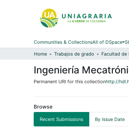
Communities & Collections
All of DSpace
St
Home
Trabajos de grado
Facultad de 
Ingeniería Mecatrón
Permanent URI for this collection
http://hdl
Browse
Recent Submissions
By Issue Date