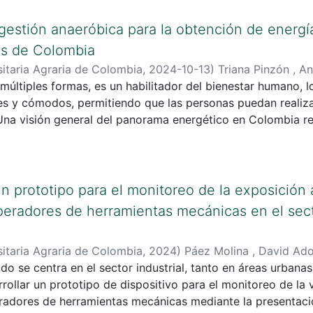
gestión anaeróbica para la obtención de energí
as de Colombia
itaria Agraria de Colombia
,
2024-10-13
)
Triana Pinzón , A
 múltiples formas, es un habilitador del bienestar humano, 
es y cómodos, permitiendo que las personas puedan realizar
Una visión general del panorama energético en Colombia rev
s mejores coberturas de acceso a energía de la región, co
 Sin embargo, persisten desafíos importantes como asegurar
a
, aspecto en el que existen grandes desigualdades; consegu
un prototipo para el monitoreo de la exposición
 no tiene suministro energético y que aun cocina con leña
peradores de herramientas mecánicas en el secto
adas para suplir sus necesidades y proporcionar los
ás hogares y personas tengan acceso a dispositivos y otr
itaria Agraria de Colombia
,
2024
)
Páez Molina , David Ado
ar (Promigas, 2023) .
do se centra en el sector industrial, tanto en áreas urbanas
Torres
;
Miguel , García
rollar un prototipo de dispositivo para el monitoreo de la 
radores de herramientas mecánicas mediante la presentaci