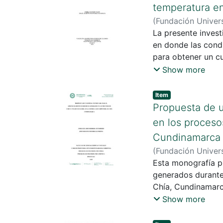
temperatura en
(
Fundación Univers
Daniela Moreno
La presente invest
;
B
en donde las condi
para obtener un cu
industria agraria,
Show more
producción en un e
Item
Propuesta de u
en los proceso
Cundinamarca
(
Fundación Univers
Guitarrero , Jorg
Esta monografía p
generados durante
Chía, Cundinamarca
principales residuo
Show more
briquetado y gasif
responsabilidad am