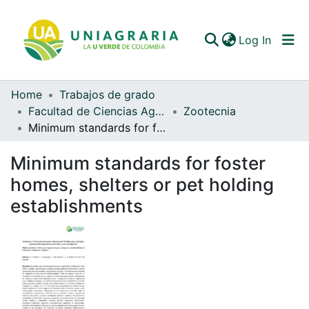
(curren
Log In
Home
Trabajos de grado
Communities & Collections
Facultad de Ciencias Agrarias
Zootecnia
Minimum standards for foster homes, shelters or pet holding establishments
All of DSpace
Minimum standards for foster
Statistics
homes, shelters or pet holding
establishments