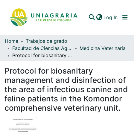
(curren
Log In
Home
Trabajos de grado
Communities & Collections
Facultad de Ciencias Agrarias
Medicina Veterinaria
Protocol for biosanitary management and disinfection of the area of ​​infectious canine and feline patients in the Komondor comprehensive veterinary unit.
All of DSpace
Protocol for biosanitary
Statistics
management and disinfection of
the area of ​​infectious canine and
feline patients in the Komondor
comprehensive veterinary unit.