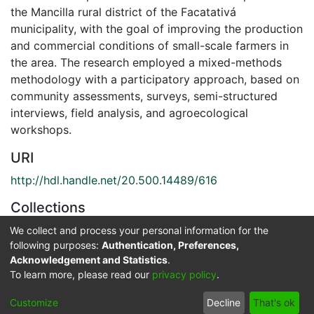
the Mancilla rural district of the Facatativá
municipality, with the goal of improving the production
and commercial conditions of small-scale farmers in
the area. The research employed a mixed-methods
methodology with a participatory approach, based on
community assessments, surveys, semi-structured
interviews, field analysis, and agroecological
workshops.
URI
http://hdl.handle.net/20.500.14489/616
Collections
Especialización en Gestión de Agronegocios (EGA)
We collect and process your personal information for the
following purposes:
Authentication, Preferences,
Acknowledgement and Statistics
.
Full item page
To learn more, please read our
privacy policy
.
Cookie
Privacy
End User
Send
Customize
Decline
That's ok
settings
policy
Agreement
Feedback