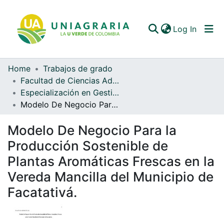
(curren
Log In
Home
Trabajos de grado
Communities & Collections
Facultad de Ciencias Administrativas y Contables
Especialización en Gestión de Agronegocios (EGA)
All of DSpace
Modelo De Negocio Para la Producción Sostenible de Plantas Aromáticas Frescas en la Vereda Mancilla del Municipio de Facatativá.
Statistics
Modelo De Negocio Para la
Producción Sostenible de
Plantas Aromáticas Frescas en la
Vereda Mancilla del Municipio de
Facatativá.