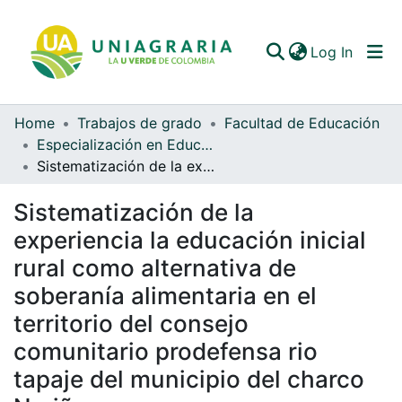
(curren
Log In
Home
Trabajos de grado
Facultad de Educación
Communities & Collections
Especialización en Educación en Contextos Rurales (ECOR)
Sistematización de la experiencia la educación inicial rural como alternativa de soberanía alimentaria en el territorio del consejo comunitario prodefensa rio tapaje del municipio del charco Nariño
All of DSpace
Sistematización de la
Statistics
experiencia la educación inicial
rural como alternativa de
soberanía alimentaria en el
territorio del consejo
comunitario prodefensa rio
tapaje del municipio del charco