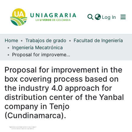
(curren
Log In
Home
Trabajos de grado
Facultad de Ingeniería
Communities & Collections
Ingeniería Mecatrónica
Proposal for improvement in the box covering process based on the industry 4.0 approach for distribution center of the Yanbal company in Tenjo (Cundinamarca).
All of DSpace
Proposal for improvement in the
Statistics
box covering process based on
the industry 4.0 approach for
distribution center of the Yanbal
company in Tenjo
(Cundinamarca).