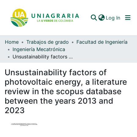
(curren
Log In
Home
Trabajos de grado
Facultad de Ingeniería
Communities & Collections
Ingeniería Mecatrónica
Unsustainability factors of photovoltaic energy, a literature review in the scopus database between the years 2013 and 2023
All of DSpace
Unsustainability factors of
Statistics
photovoltaic energy, a literature
review in the scopus database
between the years 2013 and
2023