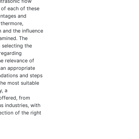
ltrasonic flow
 of each of these
vantages and
urthermore,
 and the influence
xamined. The
 selecting the
regarding
he relevance of
 an appropriate
ndations and steps
the most suitable
y, a
ffered, from
s industries, with
ection of the right