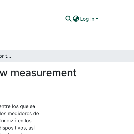
Log In
General procedure for the proper selection of flow measurement instruments in the company TECHNIP ENERGIES
flow measurement
S
entre los que se
 los medidores de
fundizó en los
ispositivos, así