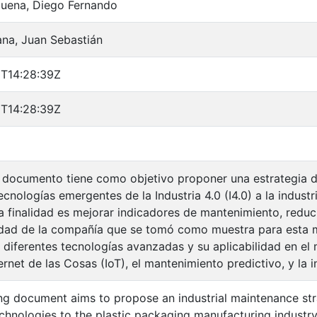
buena, Diego Fernando
ana, Juan Sebastián
T14:28:39Z
T14:28:39Z
e documento tiene como objetivo proponer una estrategia d
ecnologías emergentes de la Industria 4.0 (I4.0) a la indus
La finalidad es mejorar indicadores de mantenimiento, reduc
dad de la compañía que se tomó como muestra para esta mo
 diferentes tecnologías avanzadas y su aplicabilidad en el m
rnet de las Cosas (IoT), el mantenimiento predictivo, y la int
ng document aims to propose an industrial maintenance st
technologies to the plastic packaging manufacturing industry