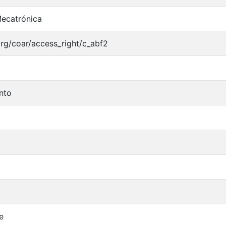
Mecatrónica
.org/coar/access_right/c_abf2
nto
e