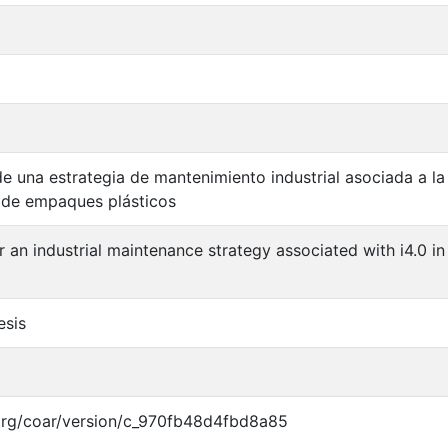
e una estrategia de mantenimiento industrial asociada a l
 de empaques plásticos
r an industrial maintenance strategy associated with i4.0 i
esis
.org/coar/version/c_970fb48d4fbd8a85