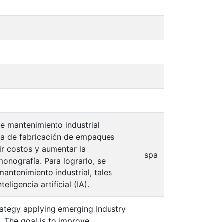
e mantenimiento industrial
tria de fabricación de empaques
ir costos y aumentar la
spa
nografía. Para lograrlo, se
antenimiento industrial, tales
eligencia artificial (IA).
rategy applying emerging Industry
. The goal is to improve