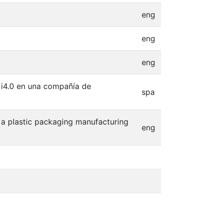
eng
eng
eng
a i4.0 en una compañía de
spa
n a plastic packaging manufacturing
eng