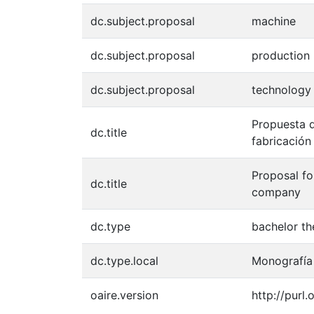
dc.subject.proposal
machine
dc.subject.proposal
production
dc.subject.proposal
technology
Propuesta d
dc.title
fabricación
Proposal fo
dc.title
company
dc.type
bachelor th
dc.type.local
Monografía
oaire.version
http://purl