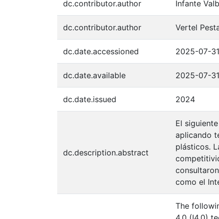
dc.contributor.author
Infante Val
dc.contributor.author
Vertel Pest
dc.date.accessioned
2025-07-31
dc.date.available
2025-07-31
dc.date.issued
2024
El siguient
aplicando t
plásticos. 
dc.description.abstract
competitivi
consultaron
como el Inte
The followi
4.0 (I4.0) 