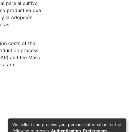
l para el cultivo
eso productivo que
) y la Adopción
eras.
ion costs of the
production process
(GAP) and the Mass
s farm.
We collect and process your personal information for the
following purposes:
Authentication, Preferences,