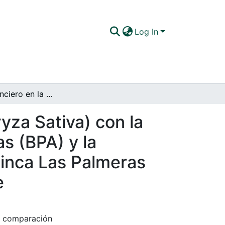
Log In
Análisis Financiero en la Producción de Arroz (Oryza Sativa) con la Implementación de las Buenas Prácticas Agrícolas (BPA) y la Adopción Masiva de Tecnología (AMTEC) en la Finca Las Palmeras del Municipio de San Luis de Palenque, Casanare
yza Sativa) con la
s (BPA) y la
inca Las Palmeras
e
na comparación