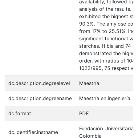
availability, followed by s
analysis of the results. 
exhibited the highest sta
90.3%. The amylose cont
from 17% to 25.51%, indi
significant functional va
starches. Hibia and 74 c
demonstrated the highes
order, with ratios of 10
1022/995, 75 respectivel
dc.description.degreelevel
Maestría
dc.description.degreename
Maestría en ingeniería
dc.format
PDF
Fundación Universitaria 
dc.identifier.instname
Colombia