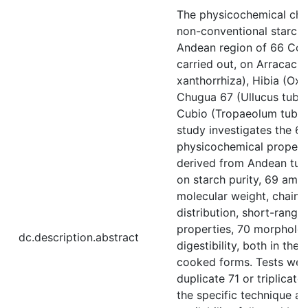
The physicochemical char
non-conventional starch
Andean region of 66 Co
carried out, on Arracach
xanthorrhiza), Hibia (Oxa
Chugua 67 (Ullucus tube
Cubio (Tropaeolum tuber
study investigates the 6
physicochemical properti
derived from Andean tub
on starch purity, 69 amy
molecular weight, chain 
distribution, short-range
properties, 70 morpholo
dc.description.abstract
digestibility, both in thei
cooked forms. Tests wer
duplicate 71 or triplicat
the specific technique an