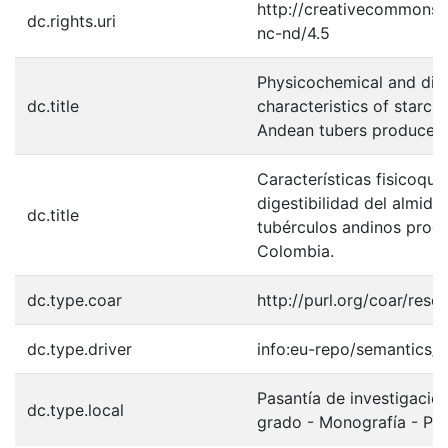
http://creativecommons.o
dc.rights.uri
nc-nd/4.5
Physicochemical and diges
dc.title
characteristics of starch
Andean tubers produced
Características fisicoquí
digestibilidad del almidó
dc.title
tubérculos andinos prod
Colombia.
dc.type.coar
http://purl.org/coar/reso
dc.type.driver
info:eu-repo/semantics/b
Pasantía de investigació
dc.type.local
grado - Monografía - Po