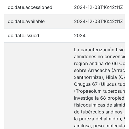
dc.date.accessioned
2024-12-03T16:42:11Z
dc.date.available
2024-12-03T16:42:11Z
dc.date.issued
2024
La caracterización fisic
almidones no convencion
región andina de 66 Colo
sobre Arracacha (Arraca
xanthorrhiza), Hibia (Oxa
Chugua 67 (Ullucus tube
(Tropaeolum tuberosum).
investiga la 68 propieda
fisicoquímicas de almido
de tubérculos andinos, c
la pureza del almidón, 6
amilosa, peso molecular, 