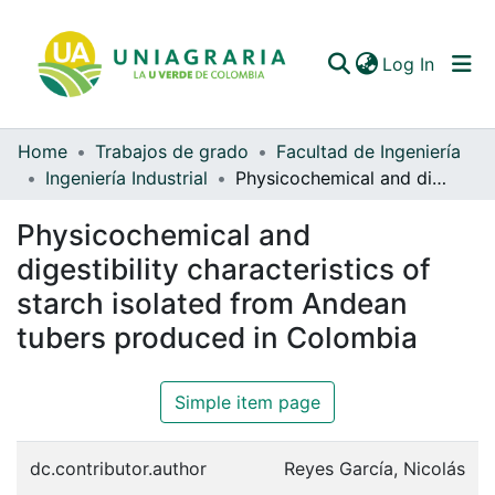
(curren
Log In
Home
Trabajos de grado
Facultad de Ingeniería
Communities & Collections
Ingeniería Industrial
Physicochemical and digestibility characteristics of starch isolated from Andean tubers produced in Colombia
All of DSpace
Physicochemical and
Statistics
digestibility characteristics of
starch isolated from Andean
tubers produced in Colombia
Simple item page
dc.contributor.author
Reyes García, Nicolás