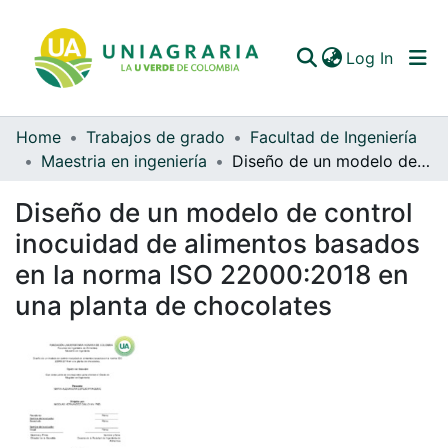
(curren
Log In
Home
Trabajos de grado
Facultad de Ingeniería
Communities & Collections
Maestria en ingeniería
Diseño de un modelo de control inocuidad de alimentos basados en la norma ISO 22000:2018 en una planta de chocolates
All of DSpace
Diseño de un modelo de control
Statistics
inocuidad de alimentos basados
en la norma ISO 22000:2018 en
una planta de chocolates