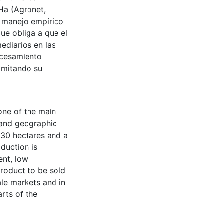
Ha (Agronet,
n manejo empírico
que obliga a que el
ediarios en las
ocesamiento
limitando su
 one of the main
, and geographic
1,330 hectares and a
duction is
ent, low
product to be sold
ale markets and in
arts of the