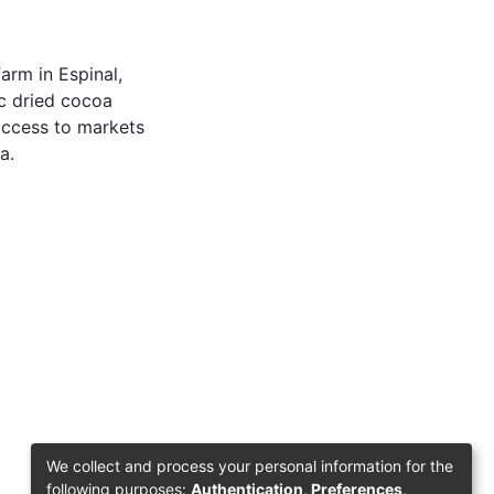
arm in Espinal,
ic dried cocoa
 access to markets
a.
We collect and process your personal information for the
following purposes:
Authentication, Preferences,