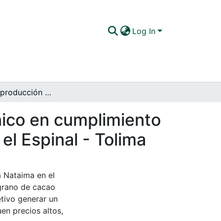
Log In
Plan para la producción de grano de cacao orgánico en cumplimiento de la Norma NOP ubicado en la finca Nataima en el Espinal - Tolima
nico en cumplimiento
el Espinal - Tolima
a Nataima en el
 grano de cacao
tivo generar un
n precios altos,