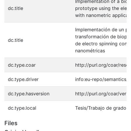
Implementation of a bio
dc.title
prototype using the elec
with nanometric applicat
Implementación de un pr
transformación de biopol
dc.title
de electro spinning con 
nanométricas
dc.type.coar
http://purl.org/coar/reso
dc.type.driver
info:eu-repo/semantics/b
dc.type.hasversion
http://purl.org/coar/ver
dc.type.local
Tesis/Trabajo de grado -
Files