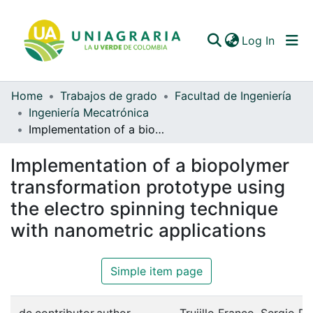
(curren
Log In
Home
Trabajos de grado
Facultad de Ingeniería
Communities & Collections
Ingeniería Mecatrónica
Implementation of a biopolymer transformation prototype using the electro spinning technique with nanometric applications
All of DSpace
Implementation of a biopolymer
Statistics
transformation prototype using
the electro spinning technique
with nanometric applications
Simple item page
dc.contributor.author
Trujillo Franco, Sergio D