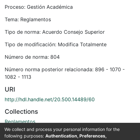
Proceso: Gestión Académica
Tema: Reglamentos
Tipo de norma: Acuerdo Consejo Superior
Tipo de modificación: Modifica Totalmente
Número de norma: 804
Número norma posterior relacionada: 896 - 1070 -
1082 - 1113
URI
http://hdl.handle.net/20.500.14489/60
Collections
Reglamentos
Docentes
We collect and process your personal information for the
following purposes:
Authentication, Preferences,