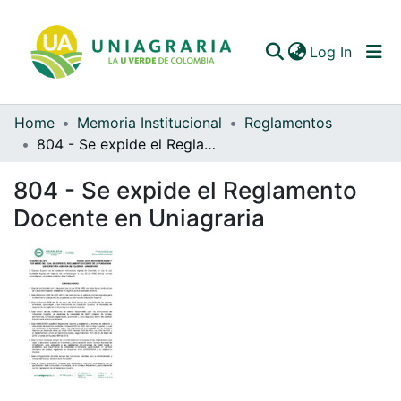
(curren
Log In
Home
Memoria Institucional
Reglamentos
Communities & Collections
804 - Se expide el Reglamento Docente en Uniagraria
All of DSpace
804 - Se expide el Reglamento
Statistics
Docente en Uniagraria