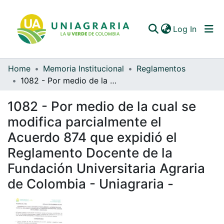
(curren
Log In
Home
Memoria Institucional
Reglamentos
Communities & Collections
1082 - Por medio de la cual se modifica parcialmente el Acuerdo 874 que expidió el Reglamento Docente de la Fundación Universitaria Agraria de Colombia - Uniagraria -
All of DSpace
1082 - Por medio de la cual se
Statistics
modifica parcialmente el
Acuerdo 874 que expidió el
Reglamento Docente de la
Fundación Universitaria Agraria
de Colombia - Uniagraria -