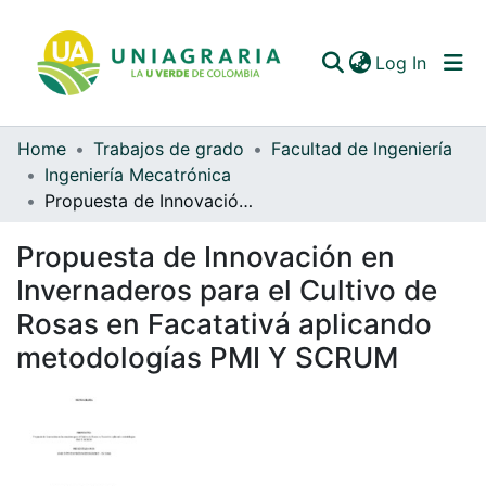
(curren
Log In
Home
Trabajos de grado
Facultad de Ingeniería
Communities & Collections
Ingeniería Mecatrónica
Propuesta de Innovación en Invernaderos para el Cultivo de Rosas en Facatativá aplicando metodologías PMI Y SCRUM
All of DSpace
Propuesta de Innovación en
Statistics
Invernaderos para el Cultivo de
Rosas en Facatativá aplicando
metodologías PMI Y SCRUM